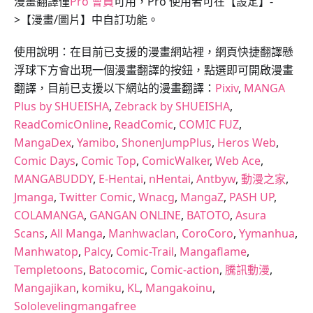
漫畫翻譯僅
Pro 會員
可用，Pro 使用者可在【設定】-
>【漫畫/圖片】中自訂功能。
使用說明：在目前已支援的漫畫網站裡，網頁快捷翻譯懸
浮球下方會出現一個漫畫翻譯的按鈕，點選即可開啟漫畫
翻譯，目前已支援以下網站的漫畫翻譯：
Pixiv
,
MANGA
Plus by SHUEISHA
,
Zebrack by SHUEISHA
,
ReadComicOnline
,
ReadComic
,
COMIC FUZ
,
MangaDex
,
Yamibo
,
ShonenJumpPlus
,
Heros Web
,
Comic Days
,
Comic Top
,
ComicWalker
,
Web Ace
,
MANGABUDDY
,
E-Hentai
,
nHentai
,
Antbyw
,
動漫之家
,
Jmanga
,
Twitter Comic
,
Wnacg
,
MangaZ
,
PASH UP
,
COLAMANGA
,
GANGAN ONLINE
,
BATOTO
,
Asura
Scans
,
All Manga
,
Manhwaclan
,
CoroCoro
,
Yymanhua
,
Manhwatop
,
Palcy
,
Comic-Trail
,
Mangaflame
,
Templetoons
,
Batocomic
,
Comic-action
,
騰訊動漫
,
Mangajikan
,
komiku
,
KL
,
Mangakoinu
,
Sololevelingmangafree