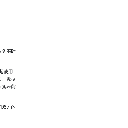
服务实际
起使用，
失、数据
措施未能
们双方的