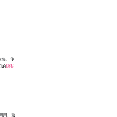
收集、使
们的
隐私
调用、监