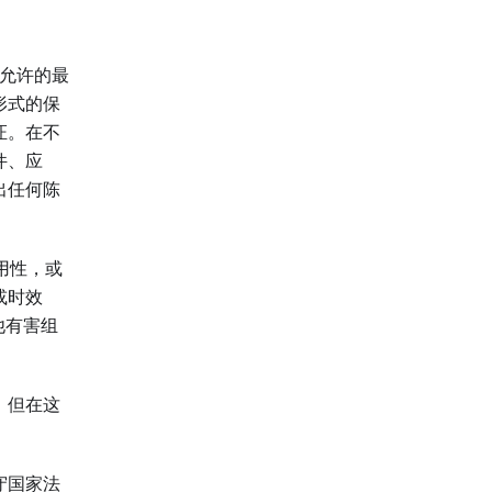
律允许的最
形式的保
证。在不
件、应
出任何陈
用性，或
或时效
他有害组
。但在这
守国家法