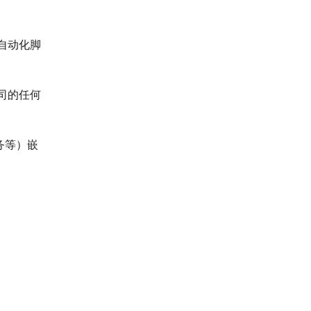
自动化脚
司的任何
务等）嵌