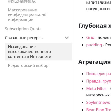
浏览器插件集成
капитализма
насущных вы
Маскирование
конфиденциальной
информации
Глубокая 
Subscription Quota
Grid
- Более
Связанные ресурсы
pudding
- Ре
Исследование
высококачественного
контента в Интернете
Агрегация
Редакторский выбор
Пища для ра
Правда, груп
Meta Filter
- 
интересных 
Soylentnews
Bear Blog Tr