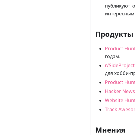
публикуют к
интересным
Продукты
Product Hunt
годам.
r/SideProje
для хобби-п
Product Hun
Hacker New
Website Hun
Track Aweso
Мнения