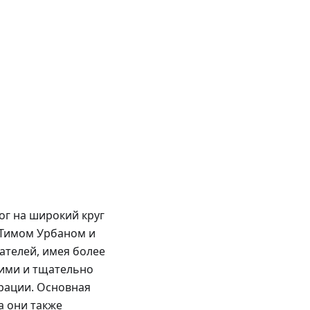
лог на широкий круг
н Тимом Урбаном и
ателей, имея более
кими и тщательно
рации. Основная
а они также