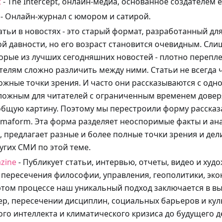
t
- The Intercept, онлайн-медиа, основанное создателем e
- Онлайн-журнал с юмором и сатирой.
атьи в новостях - это старый формат, разработанный дл
й давности, но его возраст становится очевидным. Сл
торые из лучших сегодняшних новостей - плотно перепле
ателям сложно различить между ними. Статьи не всегда
жные точки зрения. И часто они рассказываются с одно
сложным для читателей с ограниченным временем доверя
общую картину. Поэтому мы перестроили форму рассказа
maform. Эта форма разделяет неоспоримые факты и ан
, предлагает разные и более полные точки зрения и д
угих СМИ по этой теме.
zine
- Публикует статьи, интервью, отчеты, видео и худ
пересечения философии, управления, геополитики, эко
 этом процессе наш уникальный подход заключается в в
р, пересечении дисциплин, социальных барьеров и кул
ого интеллекта и климатического кризиса до будущего 