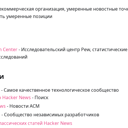
екоммерческая организация, умеренные новостные точк
ять умеренные позиции
h Center
- Исследовательский центр Pew, статистические
сследований
и
- Самое качественное технологическое сообщество
о Hacker News
- Поиск
ews
- Новости ACM
s
- Сообщество независимых разработчиков
лассических статей Hacker News