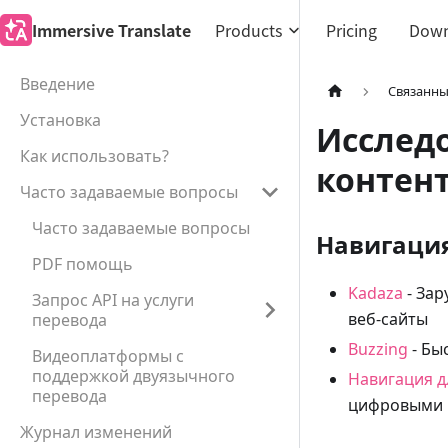
Immersive Translate
Products
Pricing
Down
Введение
Связанны
Установка
Исслед
Как использовать?
контент
Часто задаваемые вопросы
Часто задаваемые вопросы
Навигация
PDF помощь
Kadaza
- Зар
Запрос API на услуги
веб-сайты
перевода
Buzzing
- Бы
Видеоплатформы с
поддержкой двуязычного
Навигация д
перевода
цифровыми 
Журнал изменений