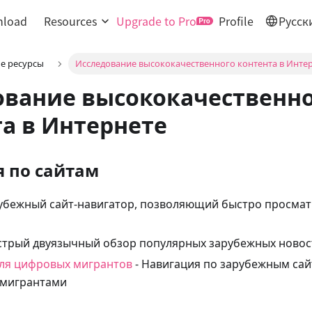
load
Resources
Upgrade to Pro
Profile
Русск
е ресурсы
Исследование высококачественного контента в Инте
ование высококачественн
а в Интернете
 по сайтам
убежный сайт-навигатор, позволяющий быстро просмат
стрый двуязычный обзор популярных зарубежных новос
ля цифровых мигрантов
- Навигация по зарубежным сай
мигрантами