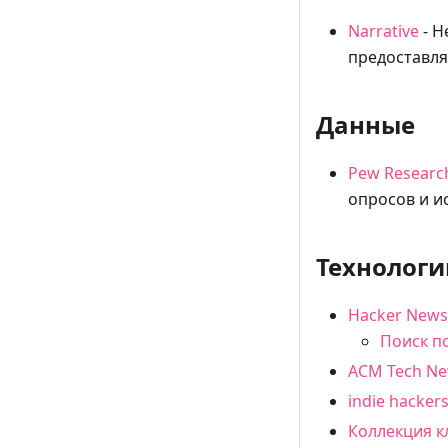
Narrative
- Н
предоставл
Данные
Pew Researc
опросов и и
Технологи
Hacker News
Поиск п
ACM Tech N
indie hacker
Коллекция к