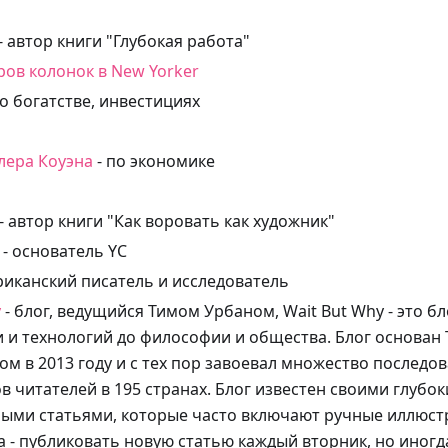
- автор книги "Глубокая работа"
ров колонок в New Yorker
 о богатстве, инвестициях
лера Коуэна
- по экономике
- автор книги "Как воровать как художник"
- основатель YC
риканский писатель и исследователь
y
- блог, ведущийся Тимом Урбаном, Wait But Why - это б
ки и технологий до философии и общества. Блог основа
м в 2013 году и с тех пор завоевал множество последов
в читателей в 195 странах. Блог известен своими глубо
ыми статьями, которые часто включают ручные иллюст
а - публиковать новую статью каждый вторник, но иногд