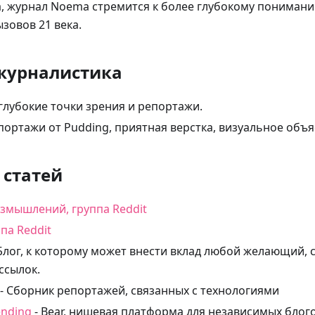
, журнал Noema стремится к более глубокому пониман
зовов 21 века.
журналистика
 глубокие точки зрения и репортажи.
портажи от Pudding, приятная верстка, визуальное объ
 статей
змышлений, группа Reddit
па Reddit
Блог, к которому может внести вклад любой желающий,
ссылок.
- Сборник репортажей, связанных с технологиями
ending
- Bear, нишевая платформа для независимых блог