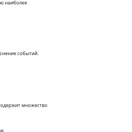
ию наиболее
яснение событий.
 содержит множество
ов