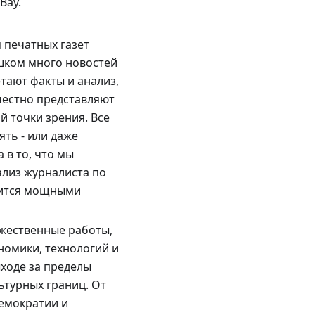
Bay.
я печатных газет
ишком много новостей
тают факты и анализ,
 честно представляют
й точки зрения. Все
ть - или даже
 в то, что мы
ализ журналиста по
елится мощными
ожественные работы,
номики, технологий и
ыходе за пределы
ьтурных границ. От
демократии и