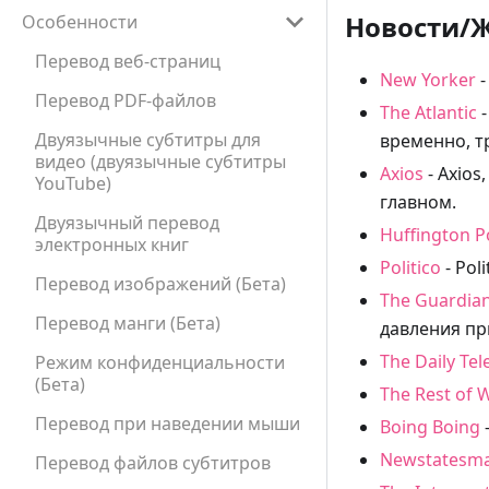
Новости/
Особенности
Перевод веб-страниц
New Yorker
-
Перевод PDF-файлов
The Atlantic
-
Двуязычные субтитры для
временно, т
видео (двуязычные субтитры
Axios
- Axio
YouTube)
главном.
Двуязычный перевод
Huffington P
электронных книг
Politico
- Pol
Перевод изображений (Бета)
The Guardia
Перевод манги (Бета)
давления пр
The Daily Te
Режим конфиденциальности
(Бета)
The Rest of 
Перевод при наведении мыши
Boing Boing
Newstatesm
Перевод файлов субтитров