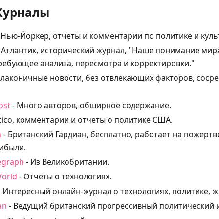
Журналы
 Нью-Йоркер, отчеты и комментарии по политике и куль
 Атлантик, исторический журнал, "Наше понимание мир
ребующее анализа, пересмотра и корректировки."
s, лаконичные новости, без отвлекающих факторов, соср
ost
- Много авторов, обширное содержание.
itico, комментарии и отчеты о политике США.
n
- Британский Гардиан, бесплатно, работает на пожертв
ибыли.
legraph
- Из Великобритании.
World
- Отчеты о технологиях.
- Интересный онлайн-журнал о технологиях, политике, ж
an
- Ведущий британский прогрессивный политический и