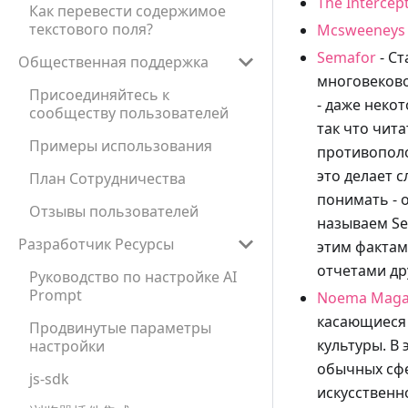
The Intercep
Как перевести содержимое
текстового поля?
Mcsweeneys
Semafor
- Ст
Общественная поддержка
многовеково
Присоединяйтесь к
- даже неко
сообществу пользователей
так что чит
Примеры использования
противополо
это делает 
План Сотрудничества
понимать - 
Отзывы пользователей
называем Se
Разработчик Ресурсы
этим фактам
отчетами др
Руководство по настройке AI
Prompt
Noema Maga
касающиеся 
Продвинутые параметры
культуры. В
настройки
обычных сфе
js-sdk
искусственн