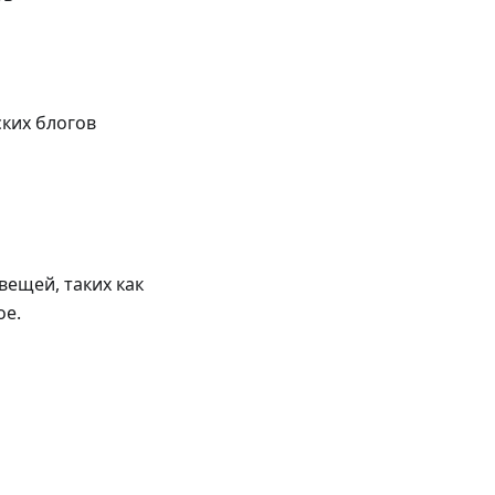
ских блогов
вещей, таких как
ое.