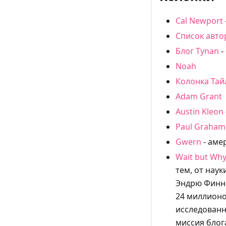
Cal Newport
Список авто
Блог Tynan
-
Noah
Колонка Тай
Adam Grant
Austin Kleon
Paul Graham
Gwern
- аме
Wait but Wh
тем, от нау
Эндрю Финно
24 миллионо
исследованн
миссия блог