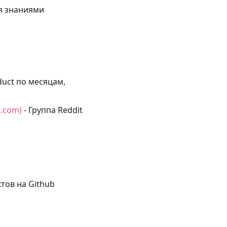
ся знаниями
duct по месяцам,
t.com)
- Группа Reddit
тов на Github