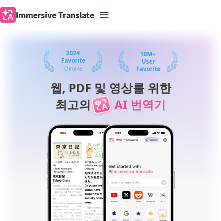
Immersive Translate
Immersive Translate
2024
10M+
Favorite
User
Favorite
Chrome
웹, PDF 및 영상를 위한
최고의
AI 번역기