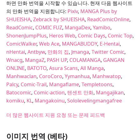
하면 만화 번역을 시작할 수 있습니다. 현재 다음 웹사이트
의 만화 번역을 지원합니다:
Pixiv
,
MANGA Plus by
SHUEISHA
,
Zebrack by SHUEISHA
,
ReadComicOnline
,
ReadComic
,
COMIC FUZ
,
MangaDex
,
Yamibo
,
ShonenJumpPlus
,
Heros Web
,
Comic Days
,
Comic Top
,
ComicWalker
,
Web Ace
,
MANGABUDDY
,
E-Hentai
,
nHentai
,
Antbyw
,
만화의 집
,
Jmanga
,
Twitter Comic
,
Wnacg
,
MangaZ
,
PASH UP
,
COLAMANGA
,
GANGAN
ONLINE
,
BATOTO
,
Asura Scans
,
All Manga
,
Manhwaclan
,
CoroCoro
,
Yymanhua
,
Manhwatop
,
Palcy
,
Comic-Trail
,
Mangaflame
,
Templetoons
,
Batocomic
,
Comic-action
,
텐센트 만화
,
Mangajikan
,
komiku
,
KL
,
Mangakoinu
,
Sololevelingmangafree
더 많은 웹사이트 지원 요청 또는 문제 피드백
이미지 번역 (베타)