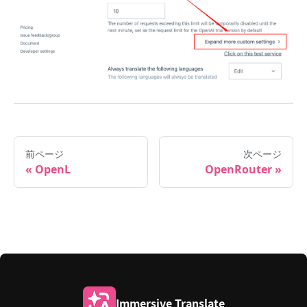
前ページ
次ページ
OpenL
OpenRouter
Immersive Translate