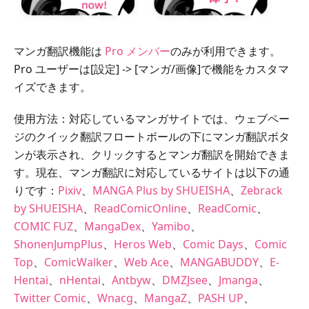
マンガ翻訳機能は
Pro メンバー
のみが利用できます。
Pro ユーザーは[設定] -> [マンガ/画像]で機能をカスタマ
イズできます。
使用方法：対応しているマンガサイトでは、ウェブペー
ジのクイック翻訳フロートボールの下にマンガ翻訳ボタ
ンが表示され、クリックするとマンガ翻訳を開始できま
す。現在、マンガ翻訳に対応しているサイトは以下の通
りです：
Pixiv
、
MANGA Plus by SHUEISHA
、
Zebrack
by SHUEISHA
、
ReadComicOnline
、
ReadComic
、
COMIC FUZ
、
MangaDex
、
Yamibo
、
ShonenJumpPlus
、
Heros Web
、
Comic Days
、
Comic
Top
、
ComicWalker
、
Web Ace
、
MANGABUDDY
、
E-
Hentai
、
nHentai
、
Antbyw
、
DMZJsee
、
Jmanga
、
Twitter Comic
、
Wnacg
、
MangaZ
、
PASH UP
、