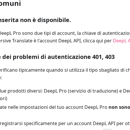
comuni
nserita non è disponibile.
eepL Pro sono due tipi di account, la chiave di autenticazi
ersive Translate è l'account DeepL API, clicca qui per
DeepL A
e dei problemi di autenticazione 401, 403
erificano tipicamente quando si utilizza il tipo sbagliato di c
:
ue prodotti diversi: DeepL Pro (servizio di traduzione) e De
ori)
vate nelle impostazioni del tuo account DeepL Pro
non sono
 registrarsi specificamente per un account DeepL API per o