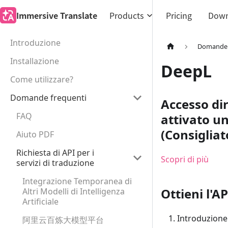
Immersive Translate
Products
Pricing
Down
Introduzione
Domande 
Installazione
DeepL
Come utilizzare?
Domande frequenti
Accesso dir
FAQ
attivato u
(Consigliat
Aiuto PDF
Richiesta di API per i
Scopri di più
servizi di traduzione
Integrazione Temporanea di
Ottieni l'A
Altri Modelli di Intelligenza
Artificiale
Introduzione 
阿里云百炼大模型平台