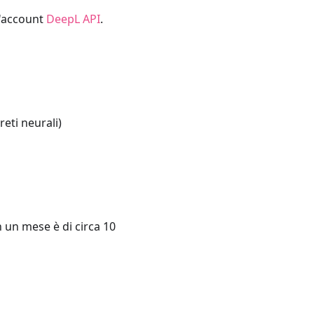
l'account
DeepL API
.
reti neurali)
n un mese è di circa 10