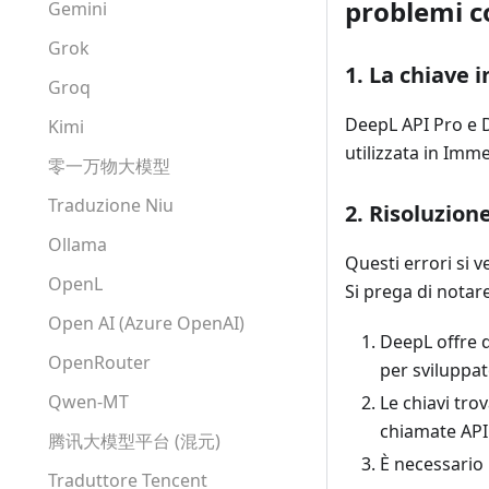
problemi 
Gemini
Grok
1. La chiave i
Groq
DeepL API Pro e D
Kimi
utilizzata in Imm
零一万物大模型
Traduzione Niu
2. Risoluzion
Ollama
Questi errori si v
OpenL
Si prega di notare
Open AI (Azure OpenAI)
DeepL offre d
OpenRouter
per sviluppat
Qwen-MT
Le chiavi tro
chiamate API
腾讯大模型平台 (混元)
È necessario
Traduttore Tencent