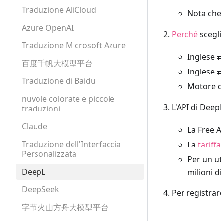
Traduzione AliCloud
Nota che
Azure OpenAI
Perché
scegl
Traduzione Microsoft Azure
Inglese ⇄
百度千帆大模型平台
Inglese 
Traduzione di Baidu
Motore di
nuvole colorate e piccole
L'API di Deep
traduzioni
Claude
La Free A
Traduzione dell'Interfaccia
La
tariffa
Personalizzata
Per un ut
DeepL
milioni d
DeepSeek
Per registrar
字节火山方舟大模型平台