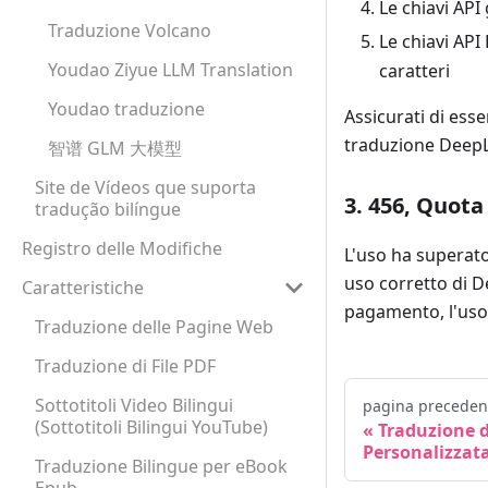
Le chiavi API
Traduzione Volcano
Le chiavi API
Youdao Ziyue LLM Translation
caratteri
Youdao traduzione
Assicurati di esse
traduzione DeepL
智谱 GLM 大模型
Site de Vídeos que suporta
3. 456, Quota
tradução bilíngue
Registro delle Modifiche
L'uso ha superato 
uso corretto di D
Caratteristiche
pagamento, l'uso
Traduzione delle Pagine Web
Traduzione di File PDF
Sottotitoli Video Bilingui
pagina preceden
(Sottotitoli Bilingui YouTube)
Traduzione d
Personalizzat
Traduzione Bilingue per eBook