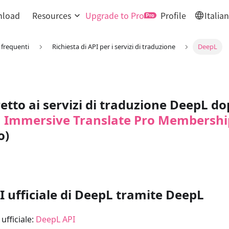
load
Resources
Upgrade to Pro
Profile
Italia
frequenti
Richiesta di API per i servizi di traduzione
DeepL
etto ai servizi di traduzione DeepL d
n
Immersive Translate Pro Membershi
o)
PI ufficiale di DeepL tramite DeepL
ufficiale:
DeepL API