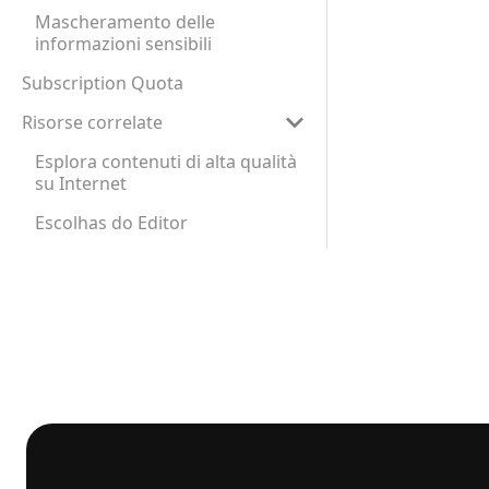
Mascheramento delle
informazioni sensibili
Subscription Quota
Risorse correlate
Esplora contenuti di alta qualità
su Internet
Escolhas do Editor