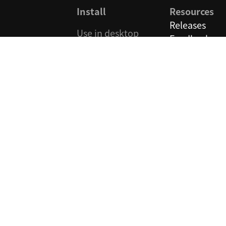
Install
Resources
Releases
Use in desktop
Feedback
browsers
How to Use
Edge
Frequently
Chrome
Asked
Firefox
Questions
Safari
Translation
Zip
Service
Request
Use on
mobile/tablet
AppStore
Android APK
Google Play