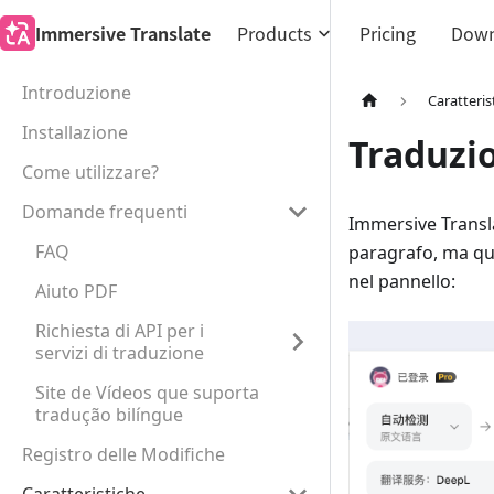
Immersive Translate
Products
Pricing
Down
Introduzione
Caratteris
Installazione
Traduzi
Come utilizzare?
Domande frequenti
Immersive Transl
FAQ
paragrafo, ma que
nel pannello:
Aiuto PDF
Richiesta di API per i
servizi di traduzione
Site de Vídeos que suporta
tradução bilíngue
Registro delle Modifiche