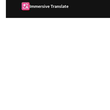
Immersive Translate
Start your boundaryless reading journey.
Translate websites, PDFs, images, and
videos seamlessly.
Subscribe
Funstory.ai Limited (Hong Kong)