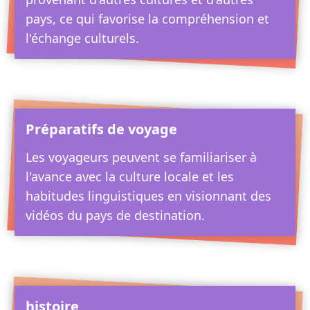
pays, ce qui favorise la compréhension et
l'échange culturels.
Préparatifs de voyage
Les voyageurs peuvent se familiariser à
l'avance avec la culture locale et les
habitudes linguistiques en visionnant des
vidéos du pays de destination.
histoire