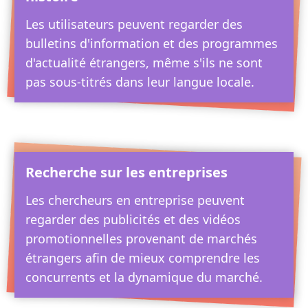
Les utilisateurs peuvent regarder des
bulletins d'information et des programmes
d'actualité étrangers, même s'ils ne sont
pas sous-titrés dans leur langue locale.
Recherche sur les entreprises
Les chercheurs en entreprise peuvent
regarder des publicités et des vidéos
promotionnelles provenant de marchés
étrangers afin de mieux comprendre les
concurrents et la dynamique du marché.