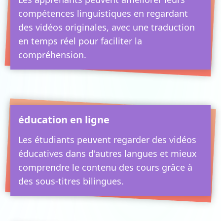
compétences linguistiques en regardant
des vidéos originales, avec une traduction
en temps réel pour faciliter la
compréhension.
éducation en ligne
Les étudiants peuvent regarder des vidéos
éducatives dans d'autres langues et mieux
comprendre le contenu des cours grâce à
des sous-titres bilingues.