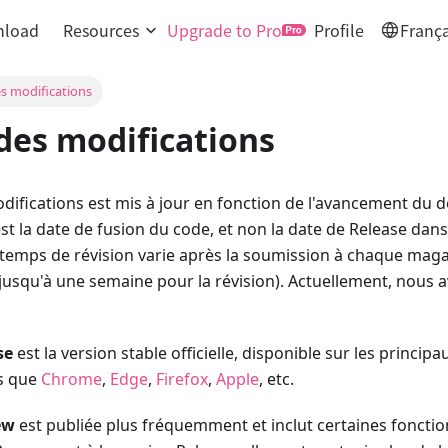
load
Resources
Upgrade to Pro
Profile
França
es modifications
des modifications
difications est mis à jour en fonction de l'avancement du 
est la date de fusion du code, et non la date de Release dan
e temps de révision varie après la soumission à chaque maga
jusqu'à une semaine pour la révision). Actuellement, nous
se
est la version stable officielle, disponible sur les princi
ls que
Chrome
,
Edge
,
Firefox
,
Apple
, etc.
ew
est publiée plus fréquemment et inclut certaines fonctio