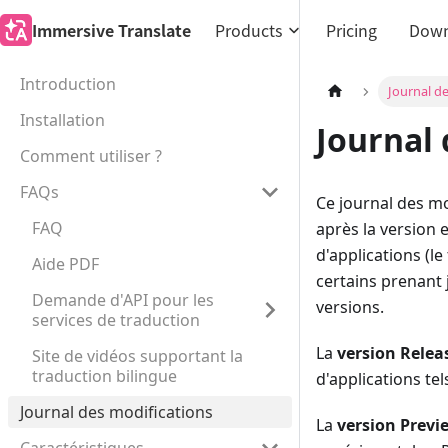
Immersive Translate
Products
Pricing
Down
Introduction
Journal d
Installation
Journal 
Comment utiliser ?
FAQs
Ce journal des mo
FAQ
après la version 
d'applications (l
Aide PDF
certains prenant 
Demande d'API pour les
versions.
services de traduction
La
version Relea
Site de vidéos supportant la
traduction bilingue
d'applications te
Journal des modifications
La
version Previ