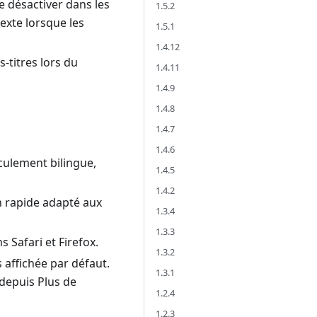
 désactiver dans les
1.5.2
exte lorsque les
1.5.1
1.4.12
s-titres lors du
1.4.11
1.4.9
1.4.8
1.4.7
1.4.6
culement bilingue,
1.4.5
1.4.2
n rapide adapté aux
1.3.4
1.3.3
 Safari et Firefox.
1.3.2
s affichée par défaut.
1.3.1
 depuis Plus de
1.2.4
1.2.3