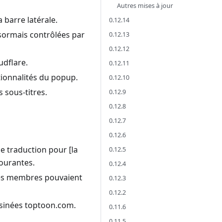
Autres mises à jour
 barre latérale.
0.12.14
ésormais contrôlées par
0.12.13
0.12.12
udflare.
0.12.11
tionnalités du popup.
0.12.10
 sous-titres.
0.12.9
0.12.8
0.12.7
0.12.6
e traduction pour [la
0.12.5
courantes.
0.12.4
 des membres pouvaient
0.12.3
0.12.2
essinées toptoon.com.
0.11.6
0.11.5