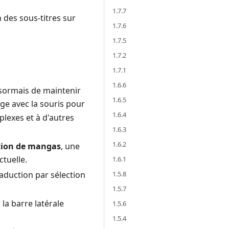
1.7.7
 des sous-titres sur
1.7.6
1.7.5
1.7.2
1.7.1
1.6.6
ormais de maintenir
1.6.5
ge avec la souris pour
1.6.4
plexes et à d'autres
1.6.3
1.6.2
tion de mangas
, une
ctuelle.
1.6.1
1.5.8
aduction par sélection
1.5.7
la barre latérale
1.5.6
1.5.4