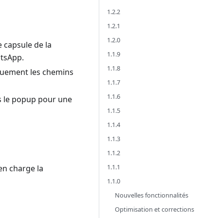
1.2.2
1.2.1
1.2.0
 capsule de la
1.1.9
atsApp.
1.1.8
iquement les chemins
1.1.7
1.1.6
s le popup pour une
1.1.5
1.1.4
1.1.3
1.1.2
1.1.1
en charge la
1.1.0
Nouvelles fonctionnalités
Optimisation et corrections