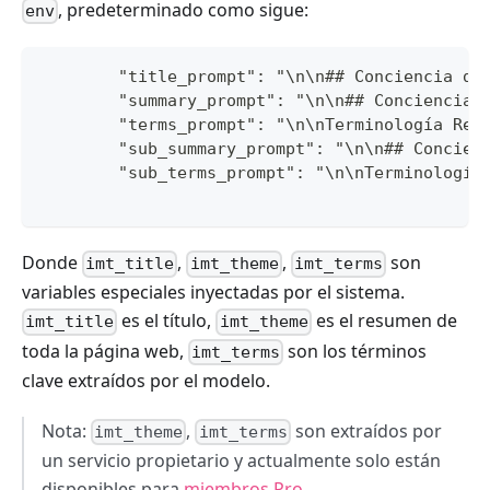
, predeterminado como sigue:
env
        "title_prompt": "\n\n## Conciencia de
        "summary_prompt": "\n\n## Conciencia 
        "terms_prompt": "\n\nTerminología Req
        "sub_summary_prompt": "\n\n## Concien
        "sub_terms_prompt": "\n\nTerminología
Donde
,
,
son
imt_title
imt_theme
imt_terms
variables especiales inyectadas por el sistema.
es el título,
es el resumen de
imt_title
imt_theme
toda la página web,
son los términos
imt_terms
clave extraídos por el modelo.
Nota:
,
son extraídos por
imt_theme
imt_terms
un servicio propietario y actualmente solo están
disponibles para
miembros Pro
.