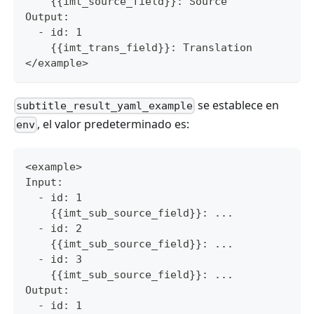
    {{imt_source_field}}: Source
Output:
  - id: 1
    {{imt_trans_field}}: Translation
</example>
se establece en
subtitle_result_yaml_example
, el valor predeterminado es:
env
<example>
Input:
  - id: 1
    {{imt_sub_source_field}}: ...
  - id: 2
    {{imt_sub_source_field}}: ...
  - id: 3
    {{imt_sub_source_field}}: ...
Output:
  - id: 1