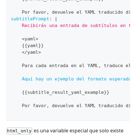
    Por favor
,
 devuelve el YAML traducido dir
subtitlePrompt
:
|
    Recibirás una entrada de subtítulos en fo
    <yaml
>
{
{
yaml
}
}
    </yaml
>
    Para cada entrada en el YAML
,
 traduce el 
Aquí hay un ejemplo del formato esperado
:
{
{
subtitle_result_yaml_example
}
}
    Por favor
,
 devuelve el YAML traducido dir
es una variable especial que solo existe
html_only