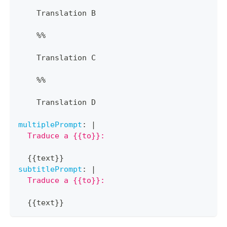
    Translation B
%%
    Translation C
%%
    Translation D
multiplePrompt
:
|
  Traduce a {{to}}:
{
{
text
}
}
subtitlePrompt
:
|
  Traduce a {{to}}:
{
{
text
}
}