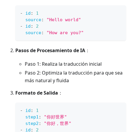
-
id
:
1
source
:
"Hello world"
-
id
:
2
source
:
"How are you?"
Pasos de Procesamiento de IA
：
Paso 1: Realiza la traducción inicial
Paso 2: Optimiza la traducción para que sea
más natural y fluida
Formato de Salida
：
-
id
:
1
step1
:
"你好世界"
step2
:
"你好，世界"
-
id
:
2