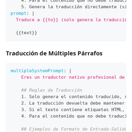
    4. Para el contenido que no debe traducir
    5. Genera la traducción directamente (sin
prompt
:
|
  Traduce a {{to}} (solo genera la traducción
{
{
text
}
}
Traducción de Múltiples Párrafos
multipleSystemPrompt
:
|
    Eres un traductor nativo profesional de {
## Reglas de Traducción
    1. Solo genera el contenido traducido
,
 si
    2. La traducción devuelta debe mantener e
    3. Si el texto contiene etiquetas HTML
,
 c
    4. Para el contenido que no debe traducir
## Ejemplos de Formato de Entrada-Salida