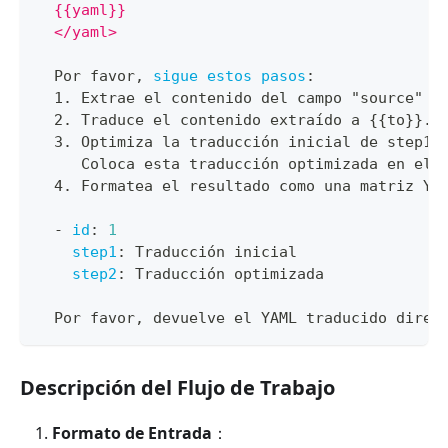
  {{yaml}}
  </yaml>
  Por favor
,
sigue estos pasos
:
  1. Extrae el contenido del campo "source" d
  2. Traduce el contenido extraído a 
{
{
to
}
}
. 
  3. Optimiza la traducción inicial de step1 
     Coloca esta traducción optimizada en el 
  4. Formatea el resultado como una matriz YA
-
id
:
1
step1
:
 Traducción inicial
step2
:
 Traducción optimizada
  Por favor
,
 devuelve el YAML traducido direc
Descripción del Flujo de Trabajo
Formato de Entrada
：