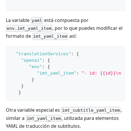
La variable
está compuesta por
yaml
, por lo que puedes modificar el
env.imt_yaml_item
formato de
así:
imt_yaml_item
"translationServices"
:
{
"openai"
:
{
"env"
:
{
"imt_yaml_item"
:
"- id: {{id}}\n  s
}
}
}
Otra variable especial es
,
imt_subtitle_yaml_item
similar a
, utilizada para elementos
imt_yaml_item
YAML de traducción de subtítulos.