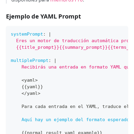
Ejemplo de YAML Prompt
systemPrompt
:
|
  Eres un motor de traducción automática prof
  {{title_prompt}}{{summary_prompt}}{{terms_p
multiplePrompt
:
|
    Recibirás una entrada en formato YAML que
    <yaml
>
{
{
yaml
}
}
    </yaml
>
    Para cada entrada en el YAML
,
 traduce el 
Aquí hay un ejemplo del formato esperado
:
{
{
normal_result_yaml_example
}
}