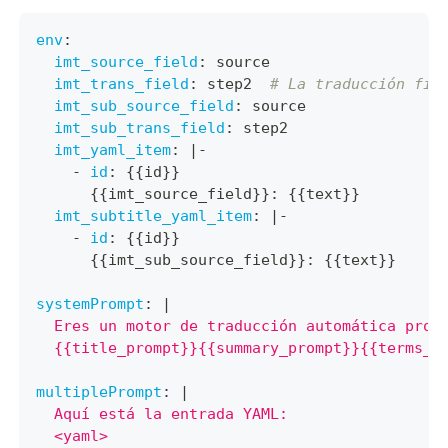
env
:
imt_source_field
:
 source
imt_trans_field
:
 step2  
# La traducción fin
imt_sub_source_field
:
 source
imt_sub_trans_field
:
 step2
imt_yaml_item
:
|
-
-
id
:
{
{
id
}
}
{
{
imt_source_field
}
}
:
{
{
text
}
}
imt_subtitle_yaml_item
:
|
-
-
id
:
{
{
id
}
}
{
{
imt_sub_source_field
}
}
:
{
{
text
}
}
systemPrompt
:
|
  Eres un motor de traducción automática prof
  {{title_prompt}}{{summary_prompt}}{{terms_p
multiplePrompt
:
|
  Aquí está la entrada YAML:
  <yaml>