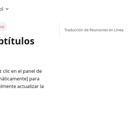
ol
be)
Traducción de Reuniones en Línea
btítulos
z clic en el panel de
omáticamente] para
almente actualizar la