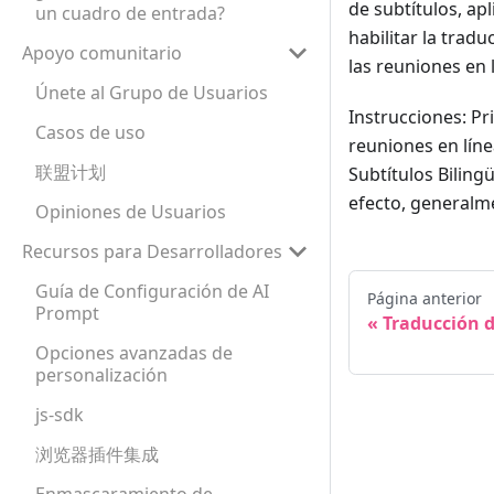
de subtítulos, a
un cuadro de entrada?
habilitar la trad
Apoyo comunitario
las reuniones en 
Únete al Grupo de Usuarios
Instrucciones: Pr
Casos de uso
reuniones en líne
联盟计划
Subtítulos Biling
efecto, generalme
Opiniones de Usuarios
Recursos para Desarrolladores
Guía de Configuración de AI
Página anterior
Prompt
Traducción 
Opciones avanzadas de
personalización
js-sdk
浏览器插件集成