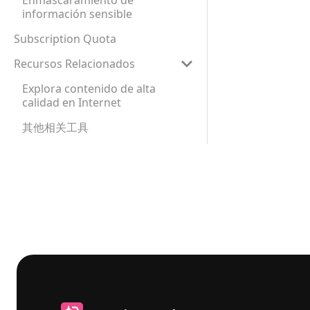
Enmascaramiento de
información sensible
Subscription Quota
Recursos Relacionados
Explora contenido de alta
calidad en Internet
其他相关工具