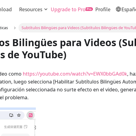
load
Resources
Upgrade to Pro
Profile
Españ
ticas
Subtítulos Bilingües para Videos (Subtítulos Bilingües de YouTu
os Bilingües para Videos (Su
es de YouTube)
video como
https://youtube.com/watch?v=EWX0bbGAd0k
, ha
tion, luego selecciona [Habilitar Subtítulos Bilingües Aut
configuración seleccionada no surte efecto en el video, gener
 el problema.