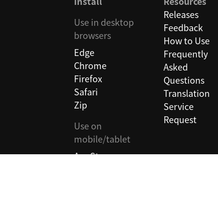
Install
Resources
Releases
Use in desktop
Feedback
browsers
How to Use
Edge
Frequently
Chrome
Asked
Firefox
Questions
Safari
Translation
Zip
Service
Request
Use on
mobile/tablet
AppStore
Android APK
Google Play