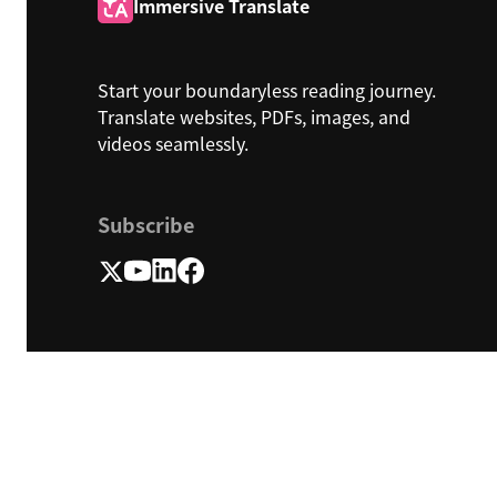
Immersive Translate
Start your boundaryless reading journey.
Translate websites, PDFs, images, and
videos seamlessly.
Subscribe
Funstory.ai Limited (Hong Kong)
© 2026 Immersive Translate