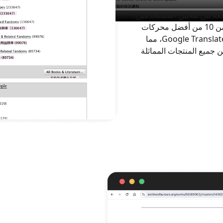
لغة بين ملايين المستخدمين.
كرائد في الصناعة، يدمج Immersive Translate أكثر من 10 من أفضل محركات
الترجمة في الصناعة، بما في ذلك DeepL وOpenAI وGoogle Translate، مما
ن جميع المنتجات المماثلة