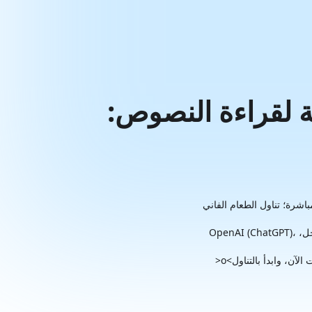
عة لقراءة النصوص:
اشرة؛ تناول الطعام الفاني
ترجمة بضغطة واحدة، مقارنة ثنائية اللغة، النكهة الأصلية - استدعاء حر لمحركات الترجمة الذكية مثل جوجل، OpenAI (ChatGPT)،