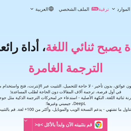
الموارد
ترقية
الملف الشخصي
العربية
، أداة رائ
الترجمة الغامرة
 عوائق، بدون تأخير - لا حاجة للتحميل، التثبيت عبر الإنترنت، فتح واستخدام مب
في أول فرصة، ترجمة آلاف المقالات دون الحاجة لطلب المساعدة؛
DeepL، جيميني وغيرها؛
 يدعم النسخة الويب والموبايل، وأكثر من 100+ لغة. قم بالتثبيت الآن، وابدأ بالتناول>o<
قم بتثبيته الآن وابدأ بالأكل >o<