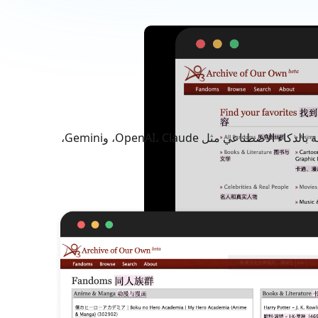
لقد طورنا خبير ترجمة AI مبتكر خاص بمجتمع AO3 لتلبية احتياجاته الفريدة. يمكنك استخدامه في خدمات الترجمة الآلية المدعومة بالذكاء الاصطناعي مثل OpenAI، Claude، وGemini،