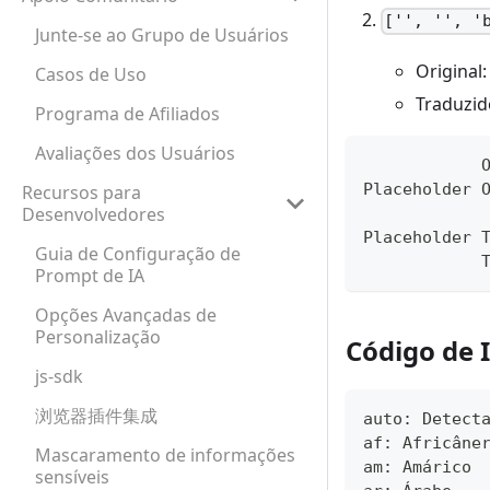
['', '', '
Junte-se ao Grupo de Usuários
Original:
Casos de Uso
Traduzid
Programa de Afiliados
Avaliações dos Usuários
            O
Placeholder 
Recursos para
Desenvolvedores
Placeholder 
Guia de Configuração de
            T
Prompt de IA
Opções Avançadas de
Personalização
Código de 
js-sdk
浏览器插件集成
auto: Detect
af: Africâne
Mascaramento de informações
am: Amárico
sensíveis