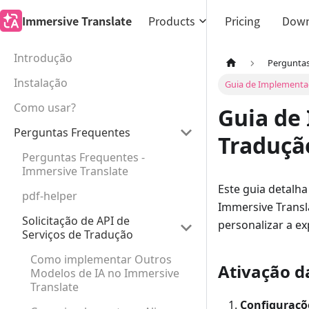
Immersive Translate
Products
Pricing
Down
Introdução
Pergunta
Instalação
Guia de Implementaç
Como usar?
Guia de
Perguntas Frequentes
Traduçã
Perguntas Frequentes -
Immersive Translate
Este guia detalh
pdf-helper
Immersive Transl
Solicitação de API de
personalizar a ex
Serviços de Tradução
Como implementar Outros
Ativação d
Modelos de IA no Immersive
Translate
Configuraçõ