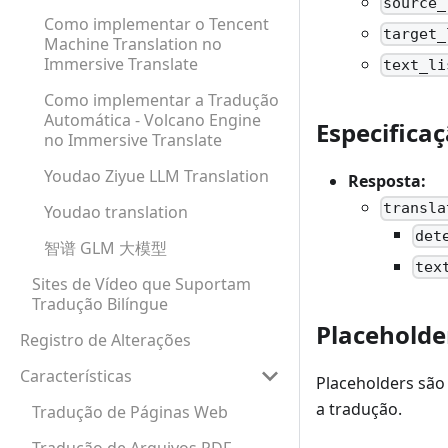
source_
Como implementar o Tencent
target_
Machine Translation no
Immersive Translate
text_li
Como implementar a Tradução
Automática - Volcano Engine
Especifica
no Immersive Translate
Youdao Ziyue LLM Translation
Resposta:
transla
Youdao translation
det
智谱 GLM 大模型
tex
Sites de Vídeo que Suportam
Tradução Bilíngue
Placeholde
Registro de Alterações
Características
Placeholders são 
a tradução.
Tradução de Páginas Web