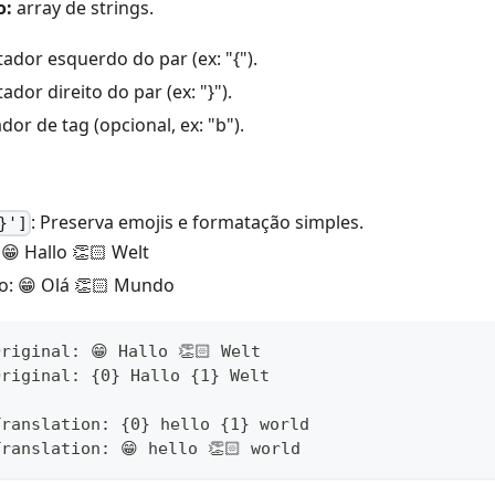
o:
array de strings.
tador esquerdo do par (ex: "{").
tador direito do par (ex: "}").
dor de tag (opcional, ex: "b").
: Preserva emojis e formatação simples.
}']
 😁 Hallo 👏🏻 Welt
o: 😁 Olá 👏🏻 Mundo
riginal: 😁 Hallo 👏🏻 Welt
Original: {0} Hallo {1} Welt
Translation: {0} hello {1} world
ranslation: 😁 hello 👏🏻 world