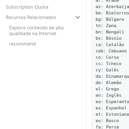
ar: Árabe
Subscription Quota
az: Azerbaij
be: Bielorru
Recursos Relacionados
bg: Búlgaro
tn: Zana
Explore conteúdo de alta
bn: Bengali
qualidade na Internet
bs: Bósnio
recommend
ca: Catalão
ceb: Cebuano
co: Corso
cs: Tcheco
cy: Galês
da: Dinamarq
de: Alemão
el: Grego
en: Inglês
eo: Esperant
es: Espanhol
et: Estonian
eu: Basco
fa: Persa