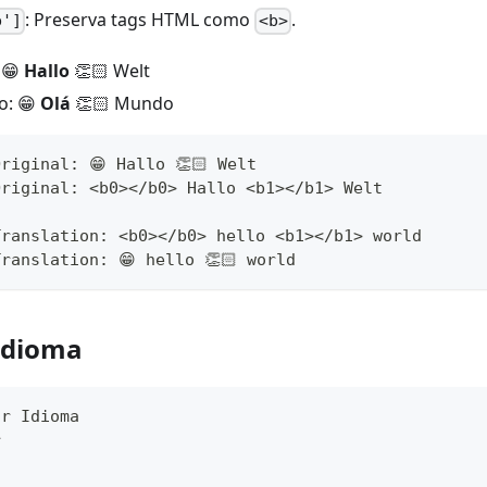
: Preserva tags HTML como
.
b']
<b>
 😁
Hallo
👏🏻 Welt
o: 😁
Olá
👏🏻 Mundo
riginal: 😁 Hallo 👏🏻 Welt
Original: <b0></b0> Hallo <b1></b1> Welt
Translation: <b0></b0> hello <b1></b1> world
ranslation: 😁 hello 👏🏻 world
Idioma
ar Idioma
r