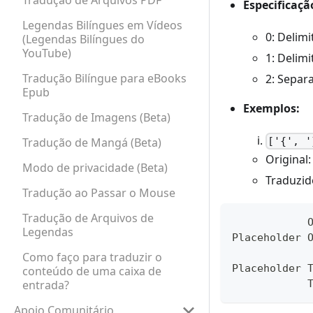
Tradução de Arquivos PDF
Especificaçã
Legendas Bilíngues em Vídeos
0: Delimi
(Legendas Bilíngues do
YouTube)
1: Delimi
Tradução Bilíngue para eBooks
2: Separa
Epub
Exemplos:
Tradução de Imagens (Beta)
Tradução de Mangá (Beta)
['{', '
Original:
Modo de privacidade (Beta)
Traduzid
Tradução ao Passar o Mouse
Tradução de Arquivos de
            O
Legendas
Placeholder 
Como faço para traduzir o
Placeholder 
conteúdo de uma caixa de
entrada?
            T
Apoio Comunitário