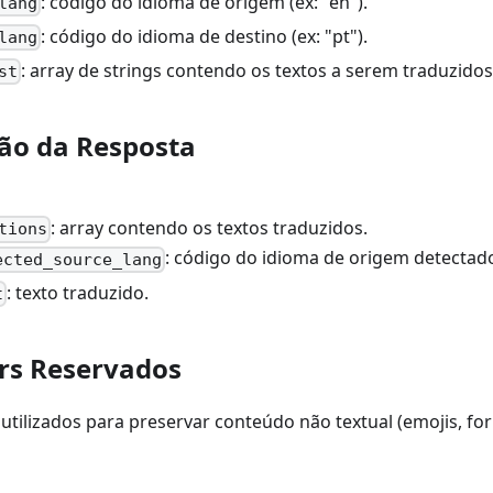
: código do idioma de origem (ex: "en").
lang
: código do idioma de destino (ex: "pt").
lang
: array de strings contendo os textos a serem traduzidos
st
ção da Resposta
: array contendo os textos traduzidos.
tions
: código do idioma de origem detectado
ected_source_lang
: texto traduzido.
t
rs Reservados
utilizados para preservar conteúdo não textual (emojis, fo