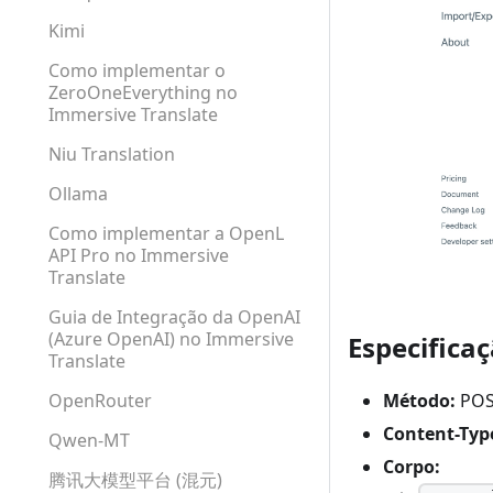
Kimi
Como implementar o
ZeroOneEverything no
Immersive Translate
Niu Translation
Ollama
Como implementar a OpenL
API Pro no Immersive
Translate
Guia de Integração da OpenAI
(Azure OpenAI) no Immersive
Especifica
Translate
Método:
POS
OpenRouter
Content-Typ
Qwen-MT
Corpo:
腾讯大模型平台 (混元)