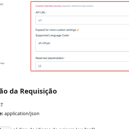
ção da Requisição
T
e:
application/json