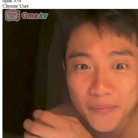
tfpak 379
Chrome User