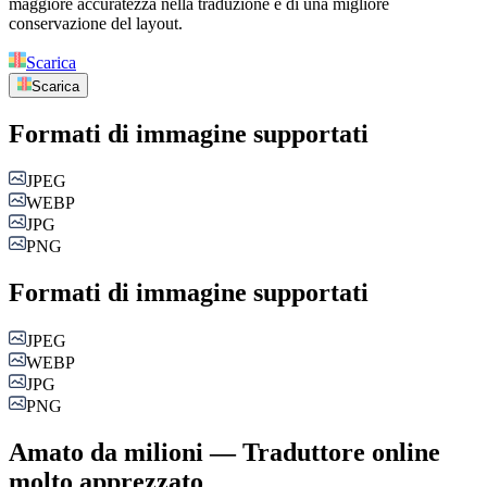
maggiore accuratezza nella traduzione e di una migliore
conservazione del layout.
Scarica
Scarica
Formati di immagine supportati
JPEG
WEBP
JPG
PNG
Formati di immagine supportati
JPEG
WEBP
JPG
PNG
Amato da milioni — Traduttore online
molto apprezzato