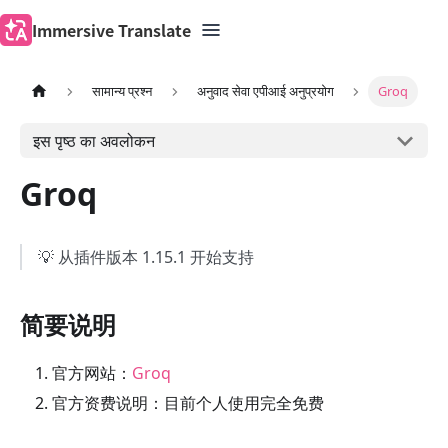
Immersive Translate
सामान्य प्रश्न
अनुवाद सेवा एपीआई अनुप्रयोग
Groq
इस पृष्ठ का अवलोकन
Groq
💡 从插件版本 1.15.1 开始支持
简要说明
官方网站：
Groq
官方资费说明：目前个人使用完全免费