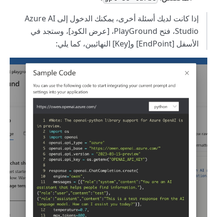
إذا كانت لديك أسئلة أخرى، يمكنك الدخول إلى Azure AI
Studio، فتح PlayGround، [عرض الكود]، وستجد في
الأسفل [EndPoint] و[Key] النهائيين، كما يلي: