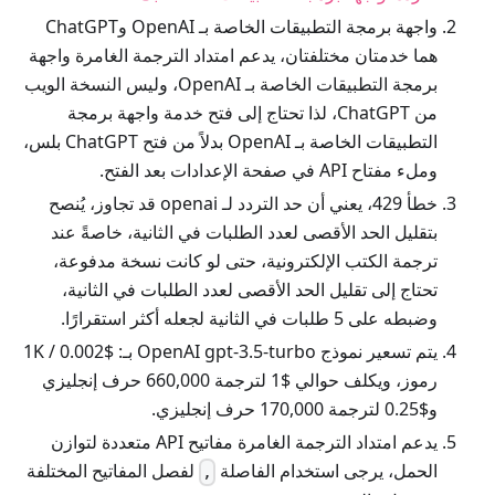
واجهة برمجة التطبيقات الخاصة بـ OpenAI وChatGPT
هما خدمتان مختلفتان، يدعم امتداد الترجمة الغامرة واجهة
برمجة التطبيقات الخاصة بـ OpenAI، وليس النسخة الويب
من ChatGPT، لذا تحتاج إلى فتح خدمة واجهة برمجة
التطبيقات الخاصة بـ OpenAI بدلاً من فتح ChatGPT بلس،
وملء مفتاح API في صفحة الإعدادات بعد الفتح.
خطأ 429، يعني أن حد التردد لـ openai قد تجاوز، يُنصح
بتقليل الحد الأقصى لعدد الطلبات في الثانية، خاصةً عند
ترجمة الكتب الإلكترونية، حتى لو كانت نسخة مدفوعة،
تحتاج إلى تقليل الحد الأقصى لعدد الطلبات في الثانية،
وضبطه على 5 طلبات في الثانية لجعله أكثر استقرارًا.
يتم تسعير نموذج OpenAI gpt-3.5-turbo بـ: $0.002 / 1K
رموز، ويكلف حوالي $1 لترجمة 660,000 حرف إنجليزي
و$0.25 لترجمة 170,000 حرف إنجليزي.
يدعم امتداد الترجمة الغامرة مفاتيح API متعددة لتوازن
الحمل، يرجى استخدام الفاصلة
لفصل المفاتيح المختلفة
,