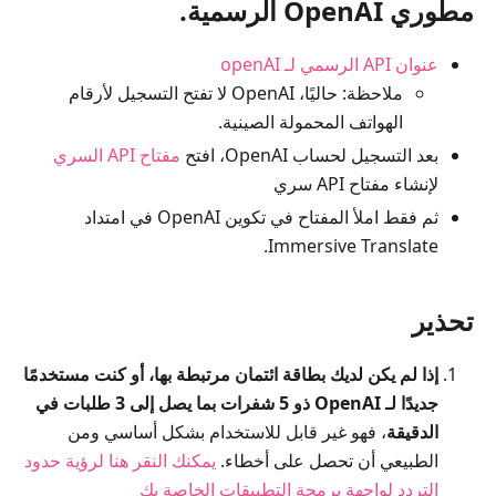
مطوري OpenAI الرسمية.
عنوان API الرسمي لـ openAI
ملاحظة: حاليًا، OpenAI لا تفتح التسجيل لأرقام
الهواتف المحمولة الصينية.
بعد التسجيل لحساب OpenAI، افتح
مفتاح API السري
لإنشاء مفتاح API سري
ثم فقط املأ المفتاح في تكوين OpenAI في امتداد
Immersive Translate.
تحذير
إذا لم يكن لديك بطاقة ائتمان مرتبطة بها، أو كنت مستخدمًا
جديدًا لـ OpenAI ذو 5 شفرات بما يصل إلى 3 طلبات في
الدقيقة
، فهو غير قابل للاستخدام بشكل أساسي ومن
الطبيعي أن تحصل على أخطاء.
يمكنك النقر هنا لرؤية حدود
التردد لواجهة برمجة التطبيقات الخاصة بك